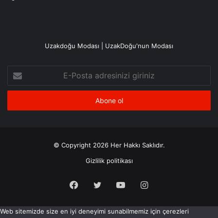
Uzakdoğu Modası | UzakDoğu'nun Modası
E-
Posta
adresinizi
giriniz
© Copyright 2026 Her Hakkı Saklıdır.
Gizlilik politikası
Facebook
X
YouTube
Instagram
Web sitemizde size en iyi deneyimi sunabilmemiz için çerezleri