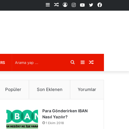
Kenar
Rastgele
Kayıt
Instagram
YouTube
X
Facebook
Bölmesi
Makale
Ol
Arama
Kenar
Rastgele
URS
yap
Bölmesi
Makale
Popüler
Son Eklenen
Yorumlar
...
Para Gönderirken IBAN
Nasıl Yazılır?
1 Ekim 2018