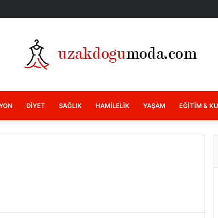
YON
DIYET
SAĞLIK
HAMILELIK
YAŞAM
EĞITIM & K