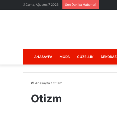
Cuma, Ağustos 7 2026
Son Dakika Haberleri
ANASAYFA
MODA
GÜZELLIK
DEKORAS
Anasayfa
/
Otizm
Otizm