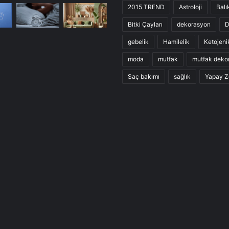
2015 TREND
Astroloji
Balı
Bitki Çayları
dekorasyon
D
gebelik
Hamilelik
Ketojeni
moda
mutfak
mutfak deko
Saç bakımı
sağlık
Yapay Z