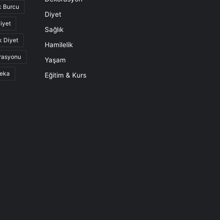
k Burcu
Diyet
iyet
Sağlık
k Diyet
Hamilelik
rasyonu
Yaşam
eka
Eğitim & Kurs