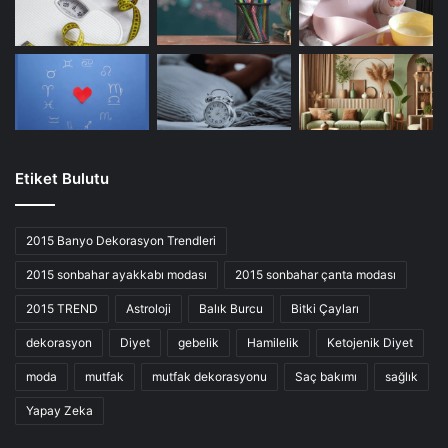
Etiket Bulutu
2015 Banyo Dekorasyon Trendleri
2015 sonbahar ayakkabı modası
2015 sonbahar çanta modası
2015 TREND
Astroloji
Balık Burcu
Bitki Çayları
dekorasyon
Diyet
gebelik
Hamilelik
Ketojenik Diyet
moda
mutfak
mutfak dekorasyonu
Saç bakımı
sağlık
Yapay Zeka