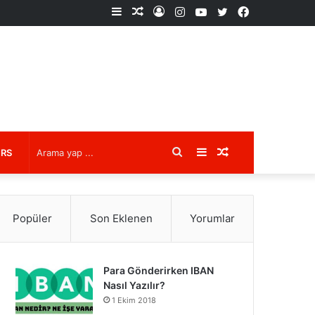
Kenar
Rastgele
Kayıt
Instagram
YouTube
X
Facebook
Bölmesi
Makale
Ol
Arama
Kenar
Rastgele
URS
yap
Bölmesi
Makale
Popüler
Son Eklenen
Yorumlar
...
Para Gönderirken IBAN
Nasıl Yazılır?
1 Ekim 2018