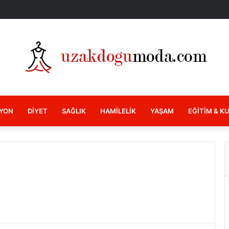
YON
DIYET
SAĞLIK
HAMILELIK
YAŞAM
EĞITIM & K