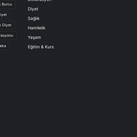
k Burcu
Diyet
iyet
Sağlık
k Diyet
Hamilelik
rasyonu
Yaşam
eka
Eğitim & Kurs