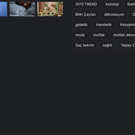
2015 TREND
Astroloji
Balı
Bitki Çayları
dekorasyon
D
gebelik
Hamilelik
Ketojeni
moda
mutfak
mutfak deko
Saç bakımı
sağlık
Yapay Z