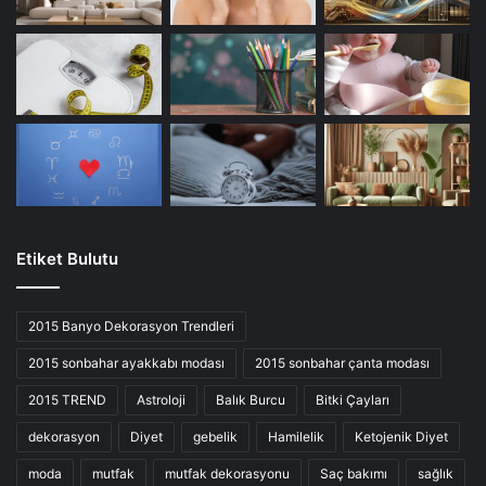
Etiket Bulutu
2015 Banyo Dekorasyon Trendleri
2015 sonbahar ayakkabı modası
2015 sonbahar çanta modası
2015 TREND
Astroloji
Balık Burcu
Bitki Çayları
dekorasyon
Diyet
gebelik
Hamilelik
Ketojenik Diyet
moda
mutfak
mutfak dekorasyonu
Saç bakımı
sağlık