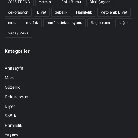
2015 TREND
Astroloji
Balık Burcu
Bitki Çayları
dekorasyon
Diyet
gebelik
Hamilelik
Ketojenik Diyet
moda
mutfak
mutfak dekorasyonu
Saç bakımı
sağlık
Yapay Zeka
Kategoriler
Anasayfa
Moda
Güzellik
Dekorasyon
Diyet
Sağlık
Hamilelik
Yaşam