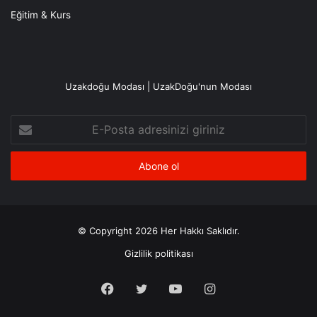
Eğitim & Kurs
Uzakdoğu Modası | UzakDoğu'nun Modası
E-
Posta
adresinizi
giriniz
© Copyright 2026 Her Hakkı Saklıdır.
Gizlilik politikası
Facebook
X
YouTube
Instagram