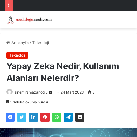
Anasayfa
/
Teknoloji
Teknoloji
Yapay Zeka Nedir, Kullanım
Alanları Nelerdir?
Bir
sinem ramazanoğlu
24 Mart 2023
8
e-
1 dakika okuma süresi
posta
göndermek