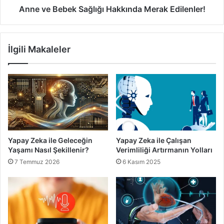
Anne ve Bebek Sağlığı Hakkında Merak Edilenler!
yazılımlar sayesinde makineler, öğrenme süreçlerini kendi
başlarına tamamlayabilmektedir. Derin öğrenme ise,
makine öğrenmesinin alt türlerinden biridir. Derin
İlgili Makaleler
öğrenme, makinelerin yüksek derecede karmaşık veri
kümelerini öğrenmesini ve anlamasını sağlamak için
tasarlanmıştır.
Yapay Zeka
Yapay Zeka Kullanım Alanları
Yapay Zeka ile Geleceğin
Yapay Zeka ile Çalışan
Yaşamı Nasıl Şekillenir?
Verimliliği Artırmanın Yolları
7 Temmuz 2026
6 Kasım 2025