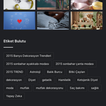
Etiket Bulutu
2015 Banyo Dekorasyon Trendleri
2015 sonbahar ayakkabı modası
2015 sonbahar çanta modası
2015 TREND
Astroloji
Balık Burcu
Bitki Çayları
dekorasyon
Diyet
gebelik
Hamilelik
Ketojenik Diyet
moda
mutfak
mutfak dekorasyonu
Saç bakımı
sağlık
Yapay Zeka