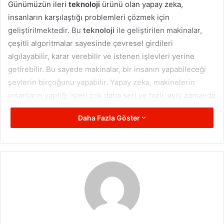
Günümüzün ileri
teknoloji
ürünü olan yapay zeka,
insanların karşılaştığı problemleri çözmek için
geliştirilmektedir. Bu
teknoloji
ile geliştirilen makinalar,
çeşitli algoritmalar sayesinde çevresel girdileri
algılayabilir, karar verebilir ve istenen işlevleri yerine
getirebilir. Bu sayede makinalar, bir insanın yapabileceği
şeylerin birçoğunu yapabilir. Yapay zeka, makinelerin
insanların yaptığı işleri çok daha seri ve hızlı, aynı zamanda
hatasız bir şekilde gerçekleştirmesine olanak tanır.
Daha Fazla Göster
Böylece, insanların zamandan tasarruf etmesini sağlar ve
daha verimli bir şekilde çalışmalarına yardımcı olur.
Yapay Zekanın Kullanım Alanları
Nelerdir
Yapay zeka, makinelerin öğrenme, düşünme, yorumlama
ve hatta karar verme yeteneklerini geliştirerek insanların
hayatını kolaylaştıran bir
teknoloji
olarak bilinir. Yapay