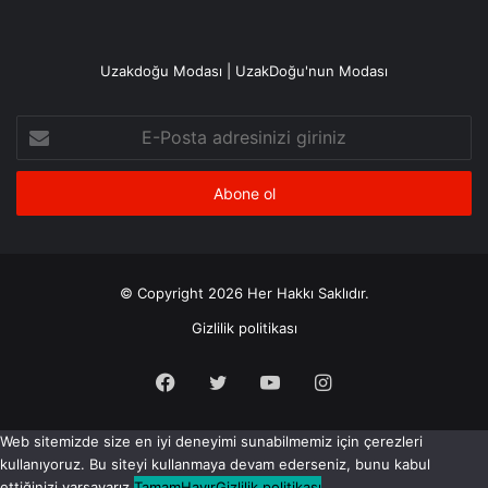
Uzakdoğu Modası | UzakDoğu'nun Modası
E-
Posta
adresinizi
giriniz
© Copyright 2026 Her Hakkı Saklıdır.
Gizlilik politikası
Facebook
X
YouTube
Instagram
Web sitemizde size en iyi deneyimi sunabilmemiz için çerezleri
kullanıyoruz. Bu siteyi kullanmaya devam ederseniz, bunu kabul
ettiğinizi varsayarız.
Tamam
Hayır
Gizlilik politikası