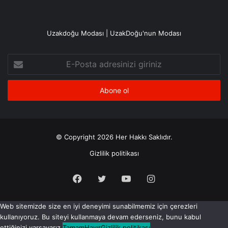
Uzakdoğu Modası | UzakDoğu'nun Modası
E-
Posta
adresinizi
giriniz
© Copyright 2026 Her Hakkı Saklıdır.
Gizlilik politikası
Facebook
X
YouTube
Instagram
Web sitemizde size en iyi deneyimi sunabilmemiz için çerezleri
kullanıyoruz. Bu siteyi kullanmaya devam ederseniz, bunu kabul
ettiğinizi varsayarız.
Tamam
Hayır
Gizlilik politikası