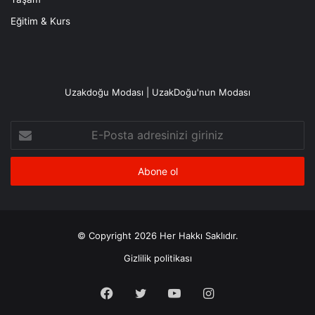
Eğitim & Kurs
Uzakdoğu Modası | UzakDoğu'nun Modası
E-
Posta
adresinizi
giriniz
© Copyright 2026 Her Hakkı Saklıdır.
Gizlilik politikası
Facebook
X
YouTube
Instagram