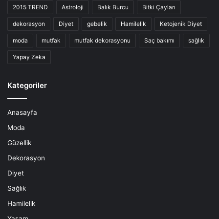
2015 TREND
Astroloji
Balık Burcu
Bitki Çayları
dekorasyon
Diyet
gebelik
Hamilelik
Ketojenik Diyet
moda
mutfak
mutfak dekorasyonu
Saç bakımı
sağlık
Yapay Zeka
Kategoriler
Anasayfa
Moda
Güzellik
Dekorasyon
Diyet
Sağlık
Hamilelik
Yaşam