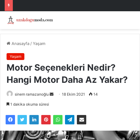
Anasayfa
/
Yaşam
Yaşam
Motor Seçenekleri Nedir?
Hangi Motor Daha Az Yakar?
Bir
sinem ramazanoğlu
18 Ekim 2021
14
e-
1 dakika okuma süresi
posta
göndermek