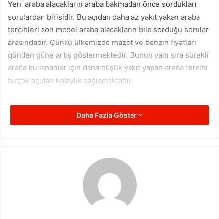
Yeni araba alacakların araba bakmadan önce sordukları
sorulardan birisidir. Bu açıdan daha az yakıt yakan araba
tercihleri son model araba alacakların bile sorduğu sorular
arasındadır. Çünkü ülkemizde mazot ve benzin fiyatları
günden güne artış göstermektedir. Bunun yanı sıra sürekli
araba kullananlar için daha düşük yakıt yapan araba tercihi
birçok açıdan kolaylık sağlamaktadır.
Bunun yanı sıra yakıt tasarrufu da araba tercihinde dikkat
Daha Fazla Göster
çeken durumlar arasındadır.
Motor benzin fiyatları
na
yüksek bedeller ödemek istemeyenler için mutlaka hangi
motorun daha az yaktığına göz atması gerekir.
Motor Seçenekleri Nedir?
Araba alacağınız zaman motor seçeneklerini bilmemiz
gerekir. Çünkü motor seçenekleri sayesinde arabanın
yakacağı yakıtı ve benzeri durumları da gözden