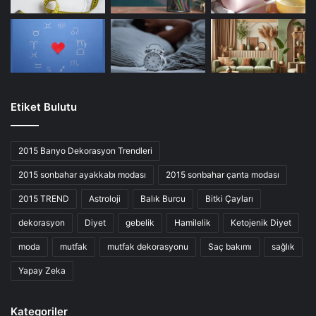
Etiket Bulutu
2015 Banyo Dekorasyon Trendleri
2015 sonbahar ayakkabı modası
2015 sonbahar çanta modası
2015 TREND
Astroloji
Balık Burcu
Bitki Çayları
dekorasyon
Diyet
gebelik
Hamilelik
Ketojenik Diyet
moda
mutfak
mutfak dekorasyonu
Saç bakımı
sağlık
Yapay Zeka
Kategoriler