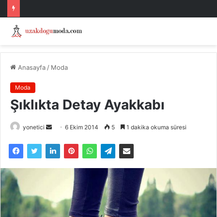
Anasayfa
/
Moda
Moda
Şıklıkta Detay Ayakkabı
Bir
yonetici
6 Ekim 2014
5
1 dakika okuma süresi
e-
posta
göndermek