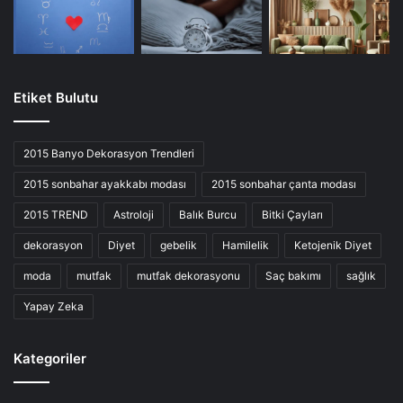
Etiket Bulutu
2015 Banyo Dekorasyon Trendleri
2015 sonbahar ayakkabı modası
2015 sonbahar çanta modası
2015 TREND
Astroloji
Balık Burcu
Bitki Çayları
dekorasyon
Diyet
gebelik
Hamilelik
Ketojenik Diyet
moda
mutfak
mutfak dekorasyonu
Saç bakımı
sağlık
Yapay Zeka
Kategoriler