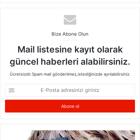
Bize Abone Olun
Mail listesine kayıt olarak
güncel haberleri alabilirsiniz.
Ücretsizdir.Spam mail gönderilmez,istediğinizde ayrılabilirsiniz.
E-
Posta
adresinizi
Ayakkabı Modelleri
giriniz
Özel bir yere gidilecekse ona göre bir seçim yapılmalıdır.
Daha spor bir yere gidilecekse, spor tarzında bir
ayakkabının tercih edilmesi gerekir. Tam tersinin yapılması,
Saç
Boyama