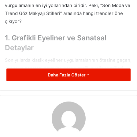
vurgulamanın en iyi yollarından biridir. Peki, “Son Moda ve
Trend Göz Makyajı Stilleri” arasında hangi trendler öne
çıkıyor?
1. Grafikli Eyeliner ve Sanatsal
Detaylar
Son yıllarda klasik eyeliner uygulamalarının ötesine geçen,
cesur ve sanatsal detaylar içeren grafik eyeliner stilleri
Daha Fazla Göster
moda dünyasının gözdesi haline geldi.
Kalın ve Grafik Eyeliner:
Geleneksel ince kuyruklu
eyeliner yerine, daha kalın ve keskin hatlara sahip
grafik eyeliner tasarımları popüler. Farklı renklerle
kombinlenerek çarpıcı görünümler elde edilebilir.
Negatif Alan Teknikleri:
Eyeliner uygulamalarında
boşluklar bırakılarak şekil verilen bu trend, modern ve