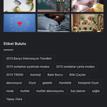
Etiket Bulutu
2015 Banyo Dekorasyon Trendleri
2015 sonbahar ayakkabı modası
2015 sonbahar çanta modası
2015 TREND
Astroloji
Balık Burcu
Bitki Çayları
dekorasyon
Diyet
gebelik
Hamilelik
Ketojenik Diyet
moda
mutfak
mutfak dekorasyonu
Saç bakımı
sağlık
Yapay Zeka