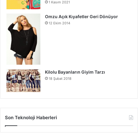
1 Kasım 2021
bulunuyor. Kendi stilinize ve ruh halinize uygun bir
görünüm oluşturarak, gözlerinizi öne çıkarabilirsiniz.
Omzu Açık Kıyafetler Geri Dönüyor
12 Ekim 2014
Trend Göz Makyajı Stilleri
Kilolu Bayanların Giyim Tarzı
18 Şubat 2018
Son Teknoloji Haberleri