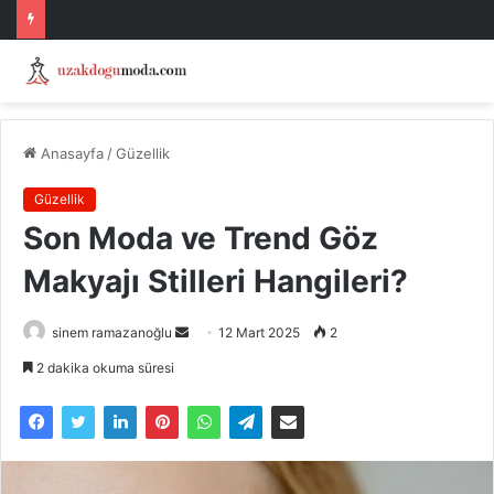
Anasayfa
/
Güzellik
Güzellik
Son Moda ve Trend Göz
Makyajı Stilleri Hangileri?
Bir
sinem ramazanoğlu
12 Mart 2025
2
e-
2 dakika okuma süresi
posta
göndermek