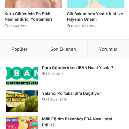
canlı bir görünüm oluşturur.
Kuru Ciltler İçin En Etkili
Cilt Bakımında Yastık Kılıfı ve
Hint Esintileri:
Altın tonları, köşeli eyeliner
Nemlendirici Yöntemleri
Hijyenin Önemi
uygulamaları ve cesur kaşlar ile belirgin bir hava
2 Eylül 2025
19 Ağustos 2025
yaratır.
Dumanlı ve Buğulu Gözler:
Ortadoğu etkisinde
yoğun, koyu renklerin kullanıldığı bu teknik, klasik ve
Popüler
Son Eklenen
Yorumlar
etkileyici bir seçenek sunar.
Son moda göz makyajı stilleri arasında hem modern hem
Para Gönderirken IBAN Nasıl Yazılır?
1 Ekim 2018
de geleneksel öğelerden esinlenilen stiller, farklılığını
ortaya koymak isteyenler için birebir.
Yalancı Portakal Şifa Dağıtıyor
Sonuç
21 Şubat 2018
“Son Moda Göz Makyajı Stilleri” arasında cesur grafik
eyelinerdan doğal pastel tonlara, ışıltılı göz makyajından
Milli Eğitim Bakanlığı EBA Nasıl İptal
kültürel esintili tasarımlara kadar geniş bir yelpaze
Edilir?