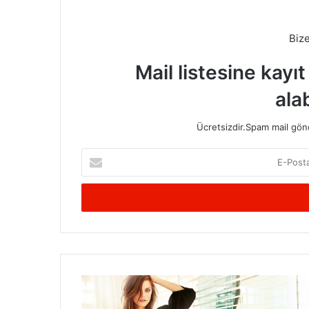
Biz
Mail listesine kayı
alab
Ücretsizdir.Spam mail gönde
E-
Posta
adresinizi
giriniz
Desenli
ve