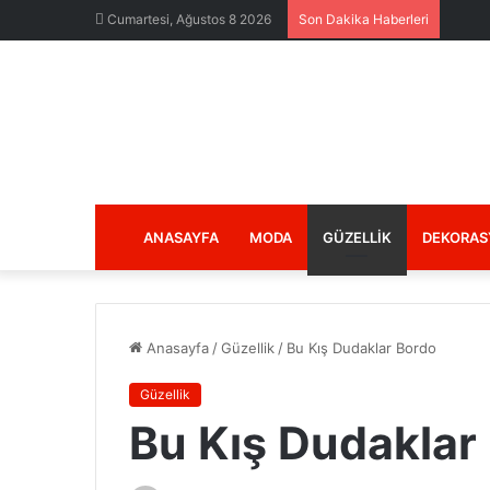
Cumartesi, Ağustos 8 2026
Son Dakika Haberleri
ANASAYFA
MODA
GÜZELLIK
DEKORAS
Anasayfa
/
Güzellik
/
Bu Kış Dudaklar Bordo
Güzellik
Bu Kış Dudaklar