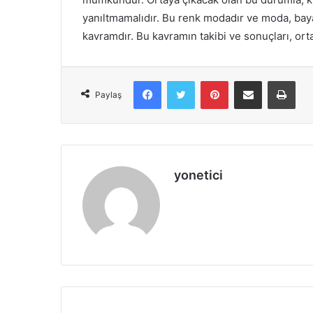
yanıltmamalıdır. Bu renk modadır ve moda, bayanl
kavramdır. Bu kavramın takibi ve sonuçları, orta
Facebook
X
Pinterest
E-Posta ile paylaş
Yazd
Paylaş
yonetici