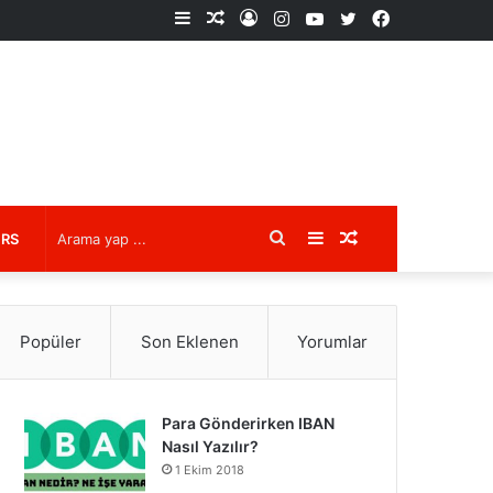
Kenar
Rastgele
Kayıt
Instagram
YouTube
X
Facebook
Bölmesi
Makale
Ol
Arama
Kenar
Rastgele
URS
yap
Bölmesi
Makale
Popüler
Son Eklenen
Yorumlar
...
Para Gönderirken IBAN
Nasıl Yazılır?
1 Ekim 2018