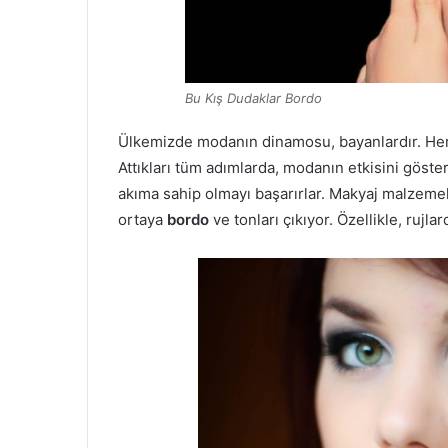
Bu Kış Dudaklar Bordo
Ülkemizde modanın dinamosu, bayanlardır. Her y
Attıkları tüm adımlarda, modanın etkisini göste
akıma sahip olmayı başarırlar. Makyaj malzemel
ortaya
bordo
ve tonları çıkıyor. Özellikle, ru