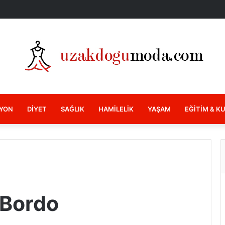
YON
DIYET
SAĞLIK
HAMILELIK
YAŞAM
EĞITIM & K
 Bordo