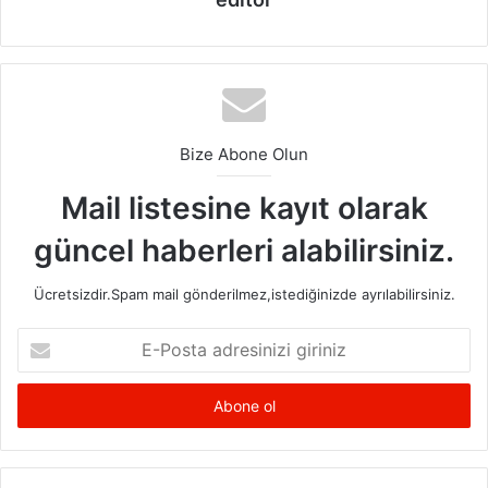
Bize Abone Olun
Mail listesine kayıt olarak
güncel haberleri alabilirsiniz.
Ücretsizdir.Spam mail gönderilmez,istediğinizde ayrılabilirsiniz.
E-
Posta
adresinizi
Süt Ve Süt Ürünleri Saklamak
giriniz
Süt ve sütten üretilen kahvaltılık türleri, yoğurt gibi
yiyeceklerin mutlaka ağzı kapalı şekilde saklanması