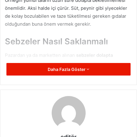
Örneğin yumurtaların uzun süre dolapta bekletilmemesi
önemlidir. Aksi halde içi çürür. Süt, peynir gibi yiyecekler
de kolay bozulabilen ve taze tüketilmesi gereken gıdalar
olduğundan buna önem vermek gerekir.
Sebzeler Nasıl Saklanmalı
Pazardan ya da marketten alınan
sebzeler dolapta
saklanırken
poşet içinde bekletilmelidir. Yani dışarıdan
Daha Fazla Göster
gelen ve çürümeye neden olan maddeler için bir tabaka
olması bakımından doğrudan dolap gözlerine koymamak
ve poşet içinde saklamak gerekir. Bu şekilde uzun süre
taze kalması da sağlanabilir. Örneğin salatalık, domates,
pırasa, maydanoz benzeri yeşillikler poşetle birlikte
muhafaza edilmelidir.
editör