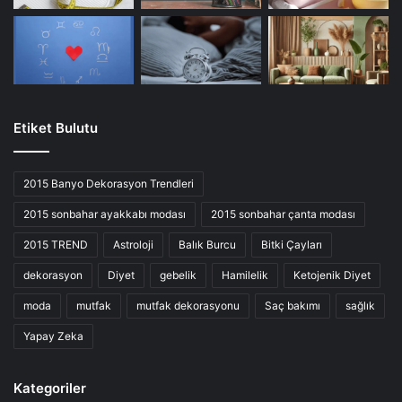
Etiket Bulutu
2015 Banyo Dekorasyon Trendleri
2015 sonbahar ayakkabı modası
2015 sonbahar çanta modası
2015 TREND
Astroloji
Balık Burcu
Bitki Çayları
dekorasyon
Diyet
gebelik
Hamilelik
Ketojenik Diyet
moda
mutfak
mutfak dekorasyonu
Saç bakımı
sağlık
Yapay Zeka
Kategoriler