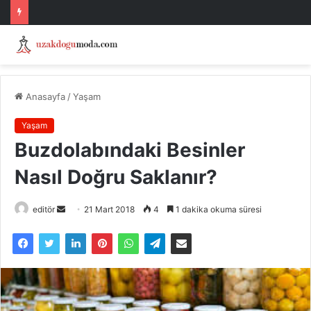
Anasayfa
/
Yaşam
Yaşam
Buzdolabındaki Besinler
Nasıl Doğru Saklanır?
Bir
editör
21 Mart 2018
4
1 dakika okuma süresi
e-
posta
göndermek