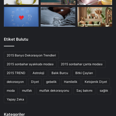
Etiket Bulutu
2015 Banyo Dekorasyon Trendleri
2015 sonbahar ayakkabı modası
2015 sonbahar çanta modası
2015 TREND
Astroloji
Balık Burcu
Bitki Çayları
dekorasyon
Diyet
gebelik
Hamilelik
Ketojenik Diyet
moda
mutfak
mutfak dekorasyonu
Saç bakımı
sağlık
Yapay Zeka
Kategoriler