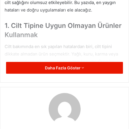
cilt sağlığını olumsuz etkileyebilir. Bu yazıda, en yaygın
hataları ve doğru uygulamaları ele alacağız.
1. Cilt Tipine Uygun Olmayan Ürünler
Kullanmak
Cilt bakımında en sık yapılan hatalardan biri, cilt tipini
dikkate almadan ürün seçmektir. Yağlı, kuru, karma veya
hassas ciltlerin ihtiyaçları birbirinden farklıdır. Örneğin,
Daha Fazla Göster
yağlı ciltler için üretilen temizleyiciler, kuru ciltlerde
tahrişe neden olabilir.
Yapılması Gerekenler:
Cilt analizi yaptırın:
Dermatolog kontrolünde cilt
tipinizi öğrenin.
Nem dengesini koruyun:
Kuru ciltler hyaluronik asit
içeren ürünler kullanmalı, yağlı ciltler ise yağsız