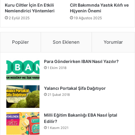
tehdit edebilir. Doğru ürün seçimi, dengeli eksfoliasyon ve
Kuru Ciltler İçin En Etkili
Cilt Bakımında Yastık Kılıfı ve
Nemlendirici Yöntemleri
Hijyenin Önemi
düzenli güneş koruyucu kullanımı, sağlıklı bir cilt için
2 Eylül 2025
19 Ağustos 2025
olmazsa olmazdır. Cilt bakım rutininizi gözden geçirerek
bu hatalardan kaçınabilir, daha ışıltılı ve genç bir cilde
kavuşabilirsiniz.
Popüler
Son Eklenen
Yorumlar
Unutmayın, her cilt benzersizdir ve kişiye özel bir bakım
rutini oluşturmak en doğru yaklaşımdır. Eğer cilt
Para Gönderirken IBAN Nasıl Yazılır?
sorunlarınız devam ediyorsa, bir dermatoloğa danışmaktan
1 Ekim 2018
çekinmeyin.
Yalancı Portakal Şifa Dağıtıyor
21 Şubat 2018
Cilt bakım hataları
Milli Eğitim Bakanlığı EBA Nasıl İptal
Edilir?
1 Kasım 2021