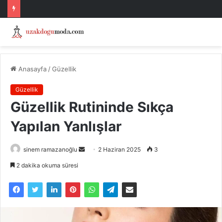
Anasayfa
/
Güzellik
Güzellik
Güzellik Rutininde Sıkça
Yapılan Yanlışlar
Bir
sinem ramazanoğlu
2 Haziran 2025
3
e-
2 dakika okuma süresi
posta
göndermek