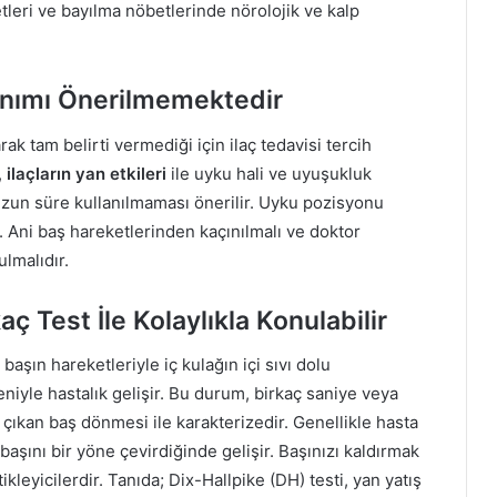
tleri ve bayılma nöbetlerinde nörolojik ve kalp
lanımı Önerilmemektedir
ak tam belirti vermediği için ilaç tedavisi tercih
,
ilaçların yan etkileri
ile uyku hali ve uyuşukluk
zun süre kullanılmaması önerilir. Uyku pozisyonu
ır. Ani baş hareketlerinden kaçınılmalı ve doktor
lmalıdır.
ç Test İle Kolaylıkla Konulabilir
, başın hareketleriyle iç kulağın içi sıvı dolu
eniyle hastalık gelişir. Bu durum, birkaç saniye veya
 çıkan baş dönmesi ile karakterizedir. Genellikle hasta
şını bir yöne çevirdiğinde gelişir. Başınızı kaldırmak
kleyicilerdir. Tanıda; Dix-Hallpike (DH) testi, yan yatış