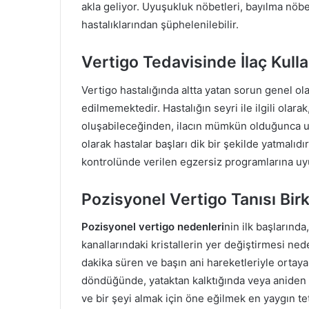
akla geliyor. Uyuşukluk nöbetleri, bayılma nöbe
hastalıklarından şüphelenilebilir.
Vertigo Tedavisinde İlaç Kul
Vertigo hastalığında altta yatan sorun genel olar
edilmemektedir. Hastalığın seyri ile ilgili olarak
oluşabileceğinden, ilacın mümkün olduğunca u
olarak hastalar başları dik bir şekilde yatmalıd
kontrolünde verilen egzersiz programlarına uyu
Pozisyonel Vertigo Tanısı Birka
Pozisyonel vertigo nedenleri
nin ilk başlarında
kanallarındaki kristallerin yer değiştirmesi ned
dakika süren ve başın ani hareketleriyle ortaya
döndüğünde, yataktan kalktığında veya aniden ba
ve bir şeyi almak için öne eğilmek en yaygın teti