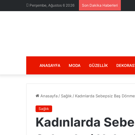
Perşembe, Ağustos 6 2026
Son Dakika Haberleri
ANASAYFA
MODA
GÜZELLIK
DEKORAS
Anasayfa
/
Sağlık
/
Kadınlarda Sebepsiz Baş Dönmes
Sağlık
Kadınlarda Seb