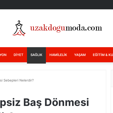
YON
DIYET
SAĞLIK
HAMILELIK
YAŞAM
EĞITIM & K
i Sebepleri Nelerdir?
epsiz Baş Dönmesi