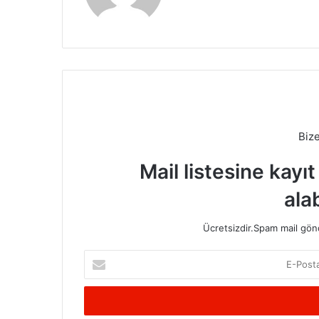
Biz
Mail listesine kayı
alab
Ücretsizdir.Spam mail gönde
E-
Posta
adresinizi
giriniz