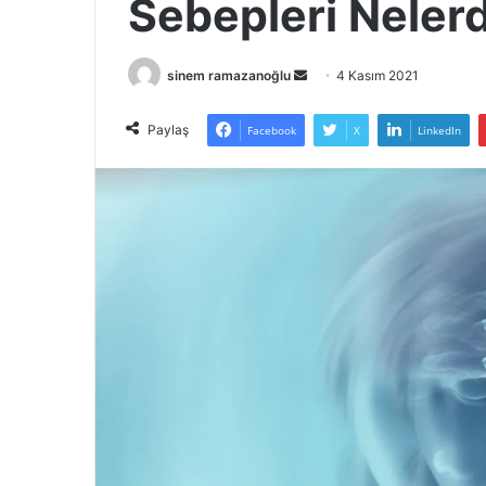
Sebepleri Nelerd
Bir
sinem ramazanoğlu
4 Kasım 2021
e-
posta
Paylaş
Facebook
X
LinkedIn
göndermek