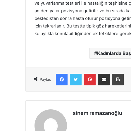
ve yuvarlanma testleri ile hastalığın teşhisine ç
aniden yatar pozisyona getirilir ve bu sırada kaf
bekledikten sonra hasta oturur pozisyona getiril
için tekrarlanır. Bu testte tipik göz hareketler
kolaylıkla konulabildiğinden ek tetkiklere gerek
Kadınlarda Ba
Facebook
X
Pinterest
E-Posta ile paylaş
Yazd
Paylaş
sinem ramazanoğlu