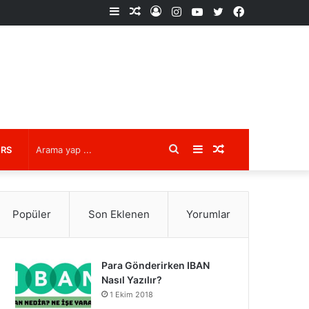
Kenar
Rastgele
Kayıt
Instagram
YouTube
X
Facebook
Bölmesi
Makale
Ol
Arama
Kenar
Rastgele
URS
yap
Bölmesi
Makale
Popüler
Son Eklenen
Yorumlar
...
Para Gönderirken IBAN
Nasıl Yazılır?
1 Ekim 2018