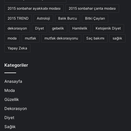
2015 sonbahar ayakkabı modası
2015 sonbahar çanta modası
2015 TREND
Astroloji
Balık Burcu
Bitki Çayları
dekorasyon
Diyet
gebelik
Hamilelik
Ketojenik Diyet
moda
mutfak
mutfak dekorasyonu
Saç bakımı
sağlık
Yapay Zeka
Kategoriler
Anasayfa
Moda
Güzellik
Dekorasyon
Diyet
Sağlık