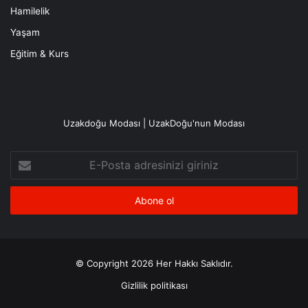
Hamilelik
Yaşam
Eğitim & Kurs
Uzakdoğu Modası | UzakDoğu'nun Modası
E-
Posta
adresinizi
giriniz
© Copyright 2026 Her Hakkı Saklıdır.
Gizlilik politikası