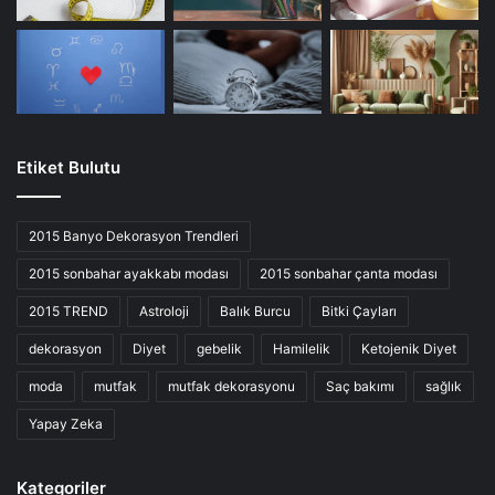
Etiket Bulutu
2015 Banyo Dekorasyon Trendleri
2015 sonbahar ayakkabı modası
2015 sonbahar çanta modası
2015 TREND
Astroloji
Balık Burcu
Bitki Çayları
dekorasyon
Diyet
gebelik
Hamilelik
Ketojenik Diyet
moda
mutfak
mutfak dekorasyonu
Saç bakımı
sağlık
Yapay Zeka
Kategoriler