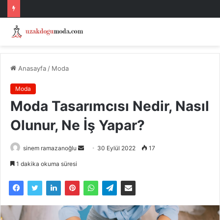
Anasayfa
/
Moda
Moda
Moda Tasarımcısı Nedir, Nasıl
Olunur, Ne İş Yapar?
Bir
sinem ramazanoğlu
30 Eylül 2022
17
e-
1 dakika okuma süresi
posta
göndermek