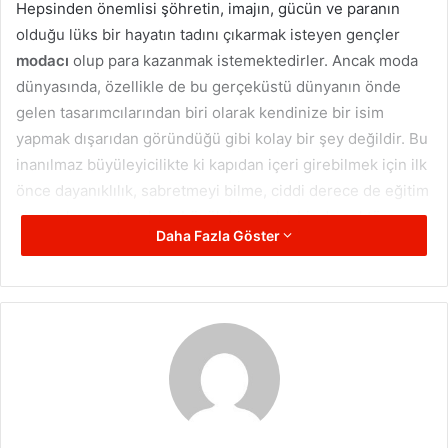
Hepsinden önemlisi şöhretin, imajın, gücün ve paranın
olduğu lüks bir hayatın tadını çıkarmak isteyen gençler
modacı
olup para kazanmak istemektedirler. Ancak moda
dünyasında, özellikle de bu gerçeküstü dünyanın önde
gelen tasarımcılarından biri olarak kendinize bir isim
yapmak dışarıdan göründüğü gibi kolay bir şey değildir. Bu
inanılmaz büyüleyicilikte ki kapıdan içeri girebilmek için ilk
önce dayanıklılık, sabretmeyi bilme, ciddi derece de eğitim
almış olma, yetenek ve büyük bir coşku bir de sektöre
Daha Fazla Göster
tutunabilmeniz için bol şans sahibi olmanız gerekir.
Modacı Olmak
İşe önce bu hayale giden yolun uzun ve meşakkatli
olduğunu bilerek yürümeye başlamalısınız. Ayrıca bu yolda
bazen karabasanların size musallat olabileceğini
unutmamalısınız. Bu karabasan diye bahsettiğim insanlar
sizin önünüzü kesmeye çalışan insanlardır. Bu ve buna