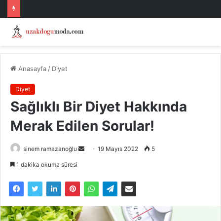
Anasayfa
/
Diyet
Diyet
Sağlıklı Bir Diyet Hakkında
Merak Edilen Sorular!
Bir
sinem ramazanoğlu
19 Mayıs 2022
5
e-
1 dakika okuma süresi
posta
göndermek