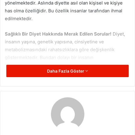
yönelmektedir. Aslında diyette asıl olan kişisel ve kişiye
has olma özelliğidir. Bu özellik insanlar tarafından ihmal
edilmektedir.
Sağlıklı Bir Diyet Hakkında Merak Edilen Sorular!
Diyet,
insanın yaşına, genetik yapısına, cinsiyetine ve
metabolizmasındaki rahatsızlıklara göre değişkenlik
göstermektedir. Bundan dolayı bir insanın
metabolizmasına uygun ve yararlı sonuçlar gösteren diyet,
Daha Fazla Göster
diğer insanlar için aynı sonucu göstermemesi doğal
karşılanmaktadır. İnsanların hızlı kilo verdiren diyet
yöntemlerine nedense bir meyli bulunmaktadır. Aslında
tehlikeli olarak görülen ve gösterilen hızlı kilo verdiren
yöntemler, insanların buna aldırış etmeden tercih etmesi
ile neticelenmektedir.
Kilo Vermek İsteyen İnsanların