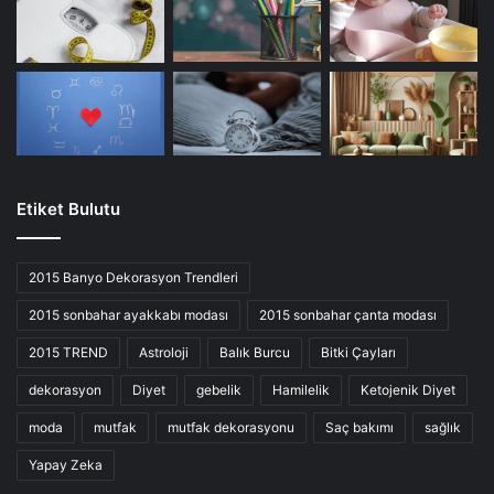
Etiket Bulutu
2015 Banyo Dekorasyon Trendleri
2015 sonbahar ayakkabı modası
2015 sonbahar çanta modası
2015 TREND
Astroloji
Balık Burcu
Bitki Çayları
dekorasyon
Diyet
gebelik
Hamilelik
Ketojenik Diyet
moda
mutfak
mutfak dekorasyonu
Saç bakımı
sağlık
Yapay Zeka