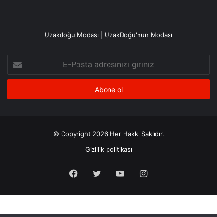
Uzakdoğu Modası | UzakDoğu'nun Modası
E-
Posta
adresinizi
giriniz
© Copyright 2026 Her Hakkı Saklıdır.
Gizlilik politikası
Facebook
X
YouTube
Instagram