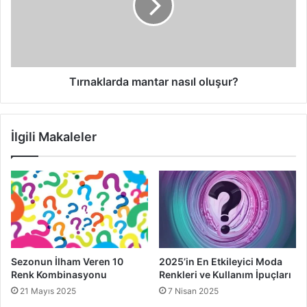
Siyah beyaz çantalar
konusunda tercih yaparken boyut
konusuna dikkat edilmelidir. Bunun yanı sıra, bu tarz
çantaların çeşitli geometrik şekillerde üretildiği de
görülmektedir. Ayrıca, bu tarz çantaları tercih ederken, aynı
renklere sahip kıyafetler ya da ayakkabılar da tercih
Tırnaklarda mantar nasıl oluşur?
edilebilir, böylece bütünlük elde edilebilir.
Siyah beyaz çantalar
konusunda askılı ya da elde taşınan
İlgili Makaleler
modeller de mevcuttur. Ünlü markalar bu tarz çantalar ile
ilgili birçok model piyasaya sürmektedir. Sizler de tüm
etkenleri göz önünde bulundurup tercih yaparak, modayı
yakından takip etme imkanı elde edebilirsiniz.
2015 sonbahar çanta modası
Sezonun İlham Veren 10
2025’in En Etkileyici Moda
siyah beyaz çantalar
Renk Kombinasyonu
Renkleri ve Kullanım İpuçları
21 Mayıs 2025
7 Nisan 2025
siyah beyaz çantalar nasıl seçilmelidir