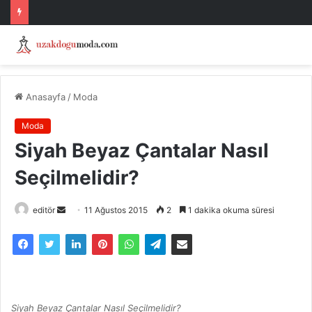
Anasayfa
/
Moda
Moda
Siyah Beyaz Çantalar Nasıl
Seçilmelidir?
Bir
editör
11 Ağustos 2015
2
1 dakika okuma süresi
e-
posta
göndermek
Siyah Beyaz Çantalar Nasıl Seçilmelidir?