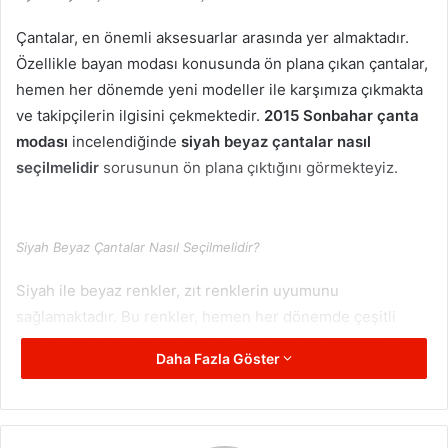
Çantalar, en önemli aksesuarlar arasında yer almaktadır.
Özellikle bayan modası konusunda ön plana çıkan çantalar,
hemen her dönemde yeni modeller ile karşımıza çıkmakta
ve takipçilerin ilgisini çekmektedir.
2015 Sonbahar çanta
modası
incelendiğinde
siyah beyaz çantalar nasıl
seçilmelidir
sorusunun ön plana çıktığını görmekteyiz.
Siyah Beyaz Çantalar Nasıl Seçilmelidir?
Siyah ile beyaz renkler, zıt renklerin uyumunu
sağlamaktadır. Bu renkler, hemen her dönemde çeşitli
kombinlerde kullanılmaktadır. Görsel anlamda artı sağlayan
Daha Fazla Göster
bu zıt renklerin uyumu, bu sezon çantalara yansımaktadır.
Siyah beyaz çantalar
tercih edilirken dikkat edilmesi
gereken önemli noktalar bulunmaktadır.