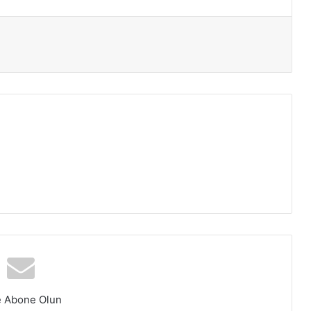
ır
e Abone Olun