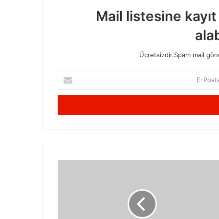
Mail listesine kayı
alab
Ücretsizdir.Spam mail gönde
E-
Posta
adresinizi
giriniz
Siyah
Beyaz
Çantalar
Nasıl
Seçilmelidir?