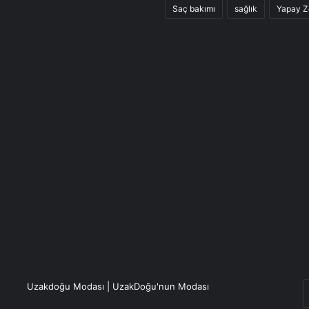
Saç bakımı
sağlık
Yapay Z
E
Uzakdoğu Modası | UzakDoğu'nun Modası
P