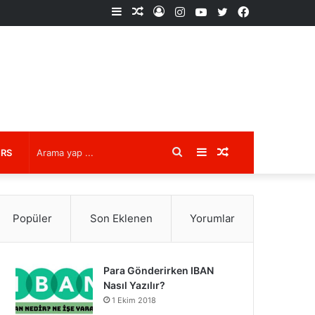
Kenar
Rastgele
Kayıt
Instagram
YouTube
X
Facebook
Bölmesi
Makale
Ol
Arama
Kenar
Rastgele
URS
yap
Bölmesi
Makale
Popüler
Son Eklenen
Yorumlar
...
Para Gönderirken IBAN
Nasıl Yazılır?
1 Ekim 2018