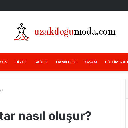
YON
DIYET
SAĞLIK
HAMILELIK
YAŞAM
EĞITIM & K
r?
ar nasıl oluşur?