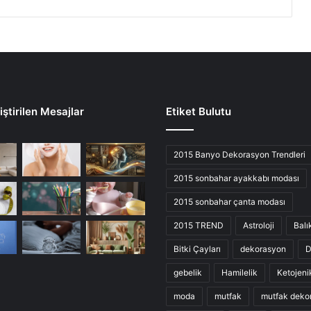
ştirilen Mesajlar
Etiket Bulutu
2015 Banyo Dekorasyon Trendleri
2015 sonbahar ayakkabı modası
2015 sonbahar çanta modası
2015 TREND
Astroloji
Balı
Bitki Çayları
dekorasyon
D
gebelik
Hamilelik
Ketojeni
moda
mutfak
mutfak deko