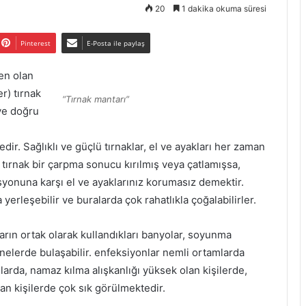
20
1 dakika okuma süresi
Pinterest
E-Posta ile paylaş
en olan
r) tırnak
“Tırnak mantarı”
ye doğru
ir. Sağlıklı ve güçlü tırnaklar, el ve ayakları her zaman
 tırnak bir çarpma sonucu kırılmış veya çatlamışsa,
yonuna karşı el ve ayaklarınız korumasız demektir.
yerleşebilir ve buralarda çok rahatlıkla çoğalabilirler.
arın ortak olarak kullandıkları banyolar, soyunma
nelerde bulaşabilir. enfeksiyonlar nemli ortamlarda
ularda, namaz kılma alışkanlığı yüksek olan kişilerde,
nan kişilerde çok sık görülmektedir.