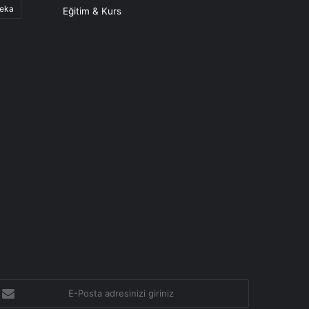
eka
Eğitim & Kurs
-
osta