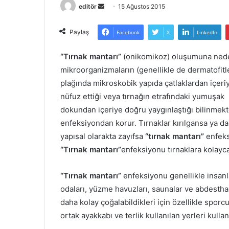
Bir
editör
15 Ağustos 2015
e-
posta
Paylaş
Facebook
X
LinkedIn
göndermek
“Tırnak mantarı”
(onikomikoz) oluşumuna ned
mikroorganizmaların (genellikle de dermatofitle
plağında mikroskobik yapıda çatlaklardan içeri
nüfuz ettiği veya tırnağın etrafındaki yumuşak
dokundan içeriye doğru yaygınlaştığı bilinmekted
enfeksiyondan korur. Tırnaklar kırılgansa ya da
yapısal olarakta zayıfsa
“tırnak mantarı”
enfeks
“Tırnak mantarı”
enfeksiyonu tırnaklara kolayca 
“Tırnak mantarı”
enfeksiyonu genellikle insanl
odaları, yüzme havuzları, saunalar ve abdestha
daha kolay çoğalabildikleri için özellikle sporc
ortak ayakkabı ve terlik kullanılan yerleri kulla