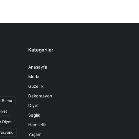
Kategoriler
Anasayfa
Moda
Güzellik
Dekorasyon
k Burcu
Diyet
iyet
Sağlık
k Diyet
Hamilelik
rasyonu
Yaşam