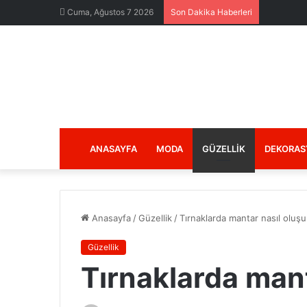
Cuma, Ağustos 7 2026
Son Dakika Haberleri
ANASAYFA
MODA
GÜZELLIK
DEKORAS
Anasayfa
/
Güzellik
/
Tırnaklarda mantar nasıl oluşu
Güzellik
Tırnaklarda mant