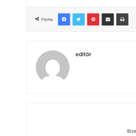
Facebook
X
Pinterest
E-Posta ile paylaş
Yazd
Paylaş
editör
Biz