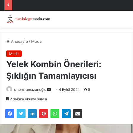
Anasayfa
/
Moda
Moda
Yelek Kombin Önerileri:
Şıklığın Tamamlayıcısı
Bir
sinem ramazanoğlu
4 Eylül 2024
5
e-
2 dakika okuma süresi
posta
göndermek