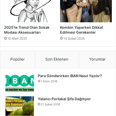
Yelek kombin önerileri ile hem günlük hayatta hem de özel
günlerde şıklığı yakalayabilirsiniz. Yelekler, doğru
parçalarla kombinlendiğinde her tarza uygun bir şekilde
2025’te Trend Olan Sokak
Kombin Yaparken Dikkat
kullanılabilir. İster günlük bir kombin yapın, ister ofis şıklığı
Modası Aksesuarları
Edilmesi Gerekenler
yaratın, yelekler her zaman gardırobunuzun vazgeçilmez
10 Mart 2025
14 Şubat 2025
bir parçası olacaktır. Unutmayın, yeleğinizi kombinlerken
renk uyumuna ve tarza uygun parçalara dikkat etmek,
şıklığınızı tamamlayacaktır.
Popüler
Son Eklenen
Yorumlar
Yelek kombin önerileri
Para Gönderirken IBAN Nasıl Yazılır?
1 Ekim 2018
Yalancı Portakal Şifa Dağıtıyor
21 Şubat 2018