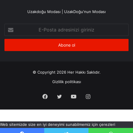
Uzakdoğu Modası | UzakDoğu'nun Modası
E-
Posta
adresinizi
giriniz
© Copyright 2026 Her Hakkı Saklıdır.
Gizlilik politikası
Facebook
X
YouTube
Instagram
Web sitemizde size en iyi deneyimi sunabilmemiz için çerezleri
kullanıyoruz. Bu siteyi kullanmaya devam ederseniz, bunu kabul