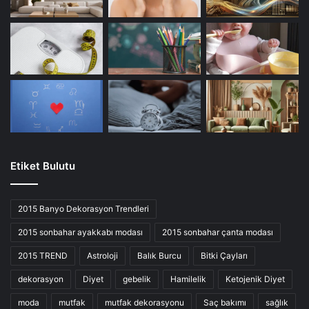
Etiket Bulutu
2015 Banyo Dekorasyon Trendleri
2015 sonbahar ayakkabı modası
2015 sonbahar çanta modası
2015 TREND
Astroloji
Balık Burcu
Bitki Çayları
dekorasyon
Diyet
gebelik
Hamilelik
Ketojenik Diyet
moda
mutfak
mutfak dekorasyonu
Saç bakımı
sağlık