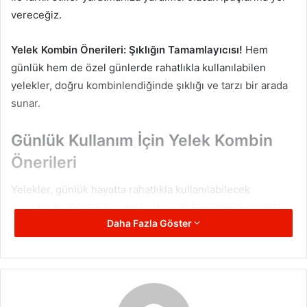
vereceğiz.
Yelek Kombin Önerileri: Şıklığın Tamamlayıcısı!
Hem
günlük hem de özel günlerde rahatlıkla kullanılabilen
yelekler, doğru kombinlendiğinde şıklığı ve tarzı bir arada
sunar.
Günlük Kullanım İçin Yelek Kombin
Önerileri
Yelekler, günlük hayatta rahatlıkla kullanılabilecek
parçalardır. Günlük kombinlerde, yelekleri tişört, gömlek
Daha Fazla Göster
veya kazaklarla tamamlayabilirsiniz. Özellikle kot pantolon
ve spor ayakkabılarla kombinlendiğinde, rahat ve şık bir
görünüm elde edebilirsiniz. Kadınlar için uzun yelek
modelleri, tayt veya skinny jean ile birlikte kullanıldığında
hem rahat hem de şık bir kombin oluşturur.