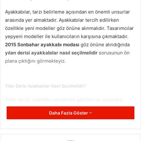
Ayakkabılar, tarzı belirleme açısından en önemli unsurlar
arasında yer almaktadır. Ayakkabılar tercih edilirken
özellikle yeni modeller göz önüne alınmalıdır. Tasarımcılar
yepyeni modeller ile kullanıcıların karşısına çıkmaktadır.
2015 Sonbahar ayakkabı modası
göz önüne alındığında
yılan derisi ayakkabılar nasıl seçilmelidir
sorusunun ön
plana çıktığını görmekteyiz.
Yılan Derisi Ayakkabılar Nasıl Seçilmelidir?
Yılan derisi, özellikle çantalarda görülen bir unsurdur.
Hemen her dönemde kullanılan bu modeller bu sezon
Daha Fazla Göster
ayakkabılara yansımıştır.
Yılan derisi ayakkabılar
ile şıklık
yakalamanız mümkündür. Bu tarz ayakkabıları tercih
ederken dikkat etmeniz gereken önemli hususlar
bulunmaktadır.