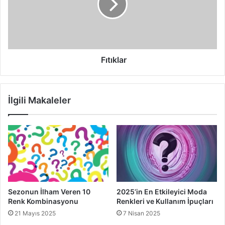
Yılan derisi ayakkabılar
ile farklı bir şıklık yakalamanız
mümkündür. Özellikle aynı deriden yapılmış çantalar ile
kombin edildiğinde sonuç daha da olumlu olacaktır. Önemli
markaların güncel modelleri arasından en uygun seçimi
yaparak dikkat çekici bir şıklık elde edebilirsiniz.
Fıtıklar
2015 sonbahar ayakkabı modası
İlgili Makaleler
yılan derisi ayakkabılar
yılan derisi ayakkabılar nasıl seçilmelidir
Sezonun İlham Veren 10
2025’in En Etkileyici Moda
Renk Kombinasyonu
Renkleri ve Kullanım İpuçları
21 Mayıs 2025
7 Nisan 2025