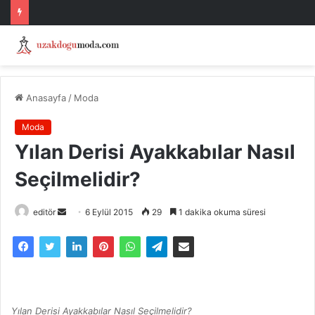
Anasayfa
/
Moda
Moda
Yılan Derisi Ayakkabılar Nasıl
Seçilmelidir?
Bir
editör
6 Eylül 2015
29
1 dakika okuma süresi
e-
posta
göndermek
Yılan Derisi Ayakkabılar Nasıl Seçilmelidir?