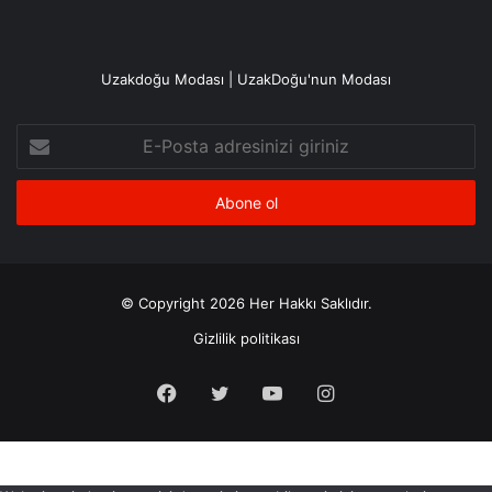
Uzakdoğu Modası | UzakDoğu'nun Modası
E-
Posta
adresinizi
giriniz
© Copyright 2026 Her Hakkı Saklıdır.
Gizlilik politikası
Facebook
X
YouTube
Instagram