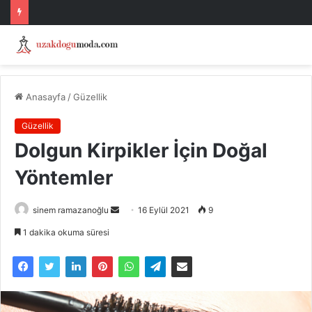
Anasayfa
/
Güzellik
Güzellik
Dolgun Kirpikler İçin Doğal
Yöntemler
Bir
sinem ramazanoğlu
16 Eylül 2021
9
e-
1 dakika okuma süresi
posta
göndermek