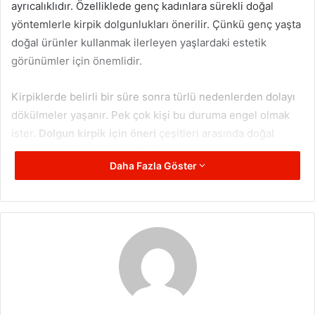
ayrıcalıklıdır. Özelliklede genç kadınlara sürekli doğal
yöntemlerle kirpik dolgunlukları önerilir. Çünkü genç yaşta
doğal ürünler kullanmak ilerleyen yaşlardaki estetik
görünümler için önemlidir.
Kirpiklerde belirli bir süre sonra türlü nedenlerden dolayı
dökülmeler yaşanır. Pek çok kişi bu duruma engel olmak
ister.
Dolgun kirpik için öneri
çeşitleri arasında doğal
içerikli ürünler yer alıyor. Doğal çeşitleri ise her zaman
Daha Fazla Göster
kısa sürede etkili sonuçlar alabilmek mümkündür.
Uzmanlar tarafından tavsiye edilen doğal yöntemlere öneri
olarak şunlar sunulur;
1-) Doğal Yağ Çeşitlerinin Gücünden
Faydalanın
Kirpik bakımı denildiğinde ilk öneriler doğal yağ çeşitleri
oluyor. Özelliklede kirpikler için badem yağı kullanımı