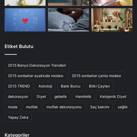
Etiket Bulutu
2015 Banyo Dekorasyon Trendleri
2015 sonbahar ayakkabı modası
2015 sonbahar çanta modası
2015 TREND
Astroloji
Balık Burcu
Bitki Çayları
dekorasyon
Diyet
gebelik
Hamilelik
Ketojenik Diyet
moda
mutfak
mutfak dekorasyonu
Saç bakımı
sağlık
Yapay Zeka
Kategoriler