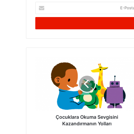
E-
Posta
adresinizi
giriniz
Çocuklara
Okuma
Sevgisini
Kazandırmanın
Yolları
Çocuklara Okuma Sevgisini
Kazandırmanın Yolları