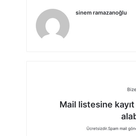
sinem ramazanoğlu
Biz
Mail listesine kayı
alab
Ücretsizdir.Spam mail gönde