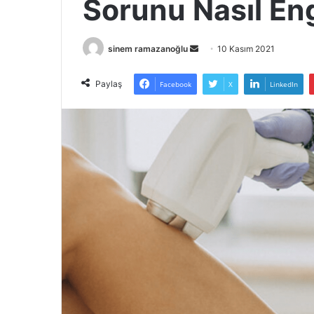
Sorunu Nasıl Eng
Bir
sinem ramazanoğlu
10 Kasım 2021
e-
posta
Paylaş
Facebook
X
LinkedIn
göndermek