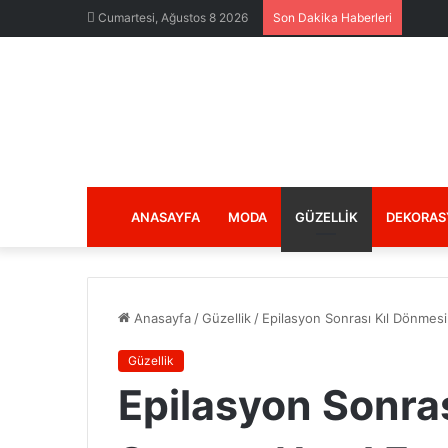
Cumartesi, Ağustos 8 2026
Son Dakika Haberleri
ANASAYFA
MODA
GÜZELLIK
DEKORAS
Anasayfa
/
Güzellik
/
Epilasyon Sonrası Kıl Dönmesi
Güzellik
Epilasyon Sonra