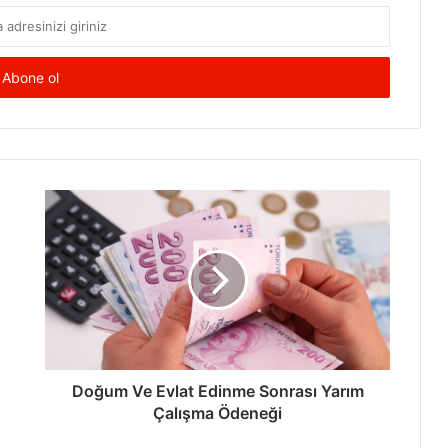
Doğum
Ve
Evlat
Edinme
Sonrası
Yarım
Çalışma
Ödeneği
Doğum Ve Evlat Edinme Sonrası Yarım
Çalışma Ödeneği