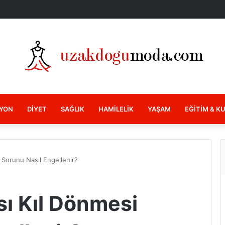
YON
DIYET
SAĞLIK
HAMILELIK
YAŞAM
EĞITIM & K
 Sorunu Nasıl Engellenir?
sı Kıl Dönmesi