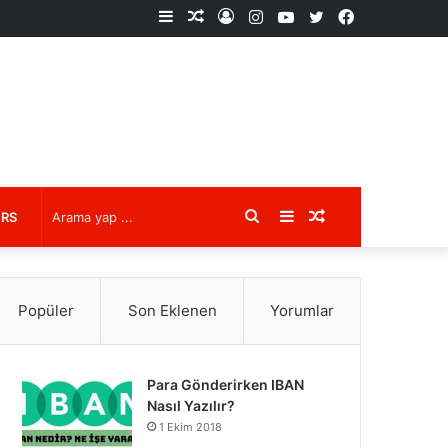
Kenar
Rastgele
Kayıt
Instagram
YouTube
X
Facebook
Bölmesi
Makale
Ol
Arama
Kenar
Rastgele
URS
yap
Bölmesi
Makale
Popüler
Son Eklenen
Yorumlar
...
Para Gönderirken IBAN
Nasıl Yazılır?
1 Ekim 2018