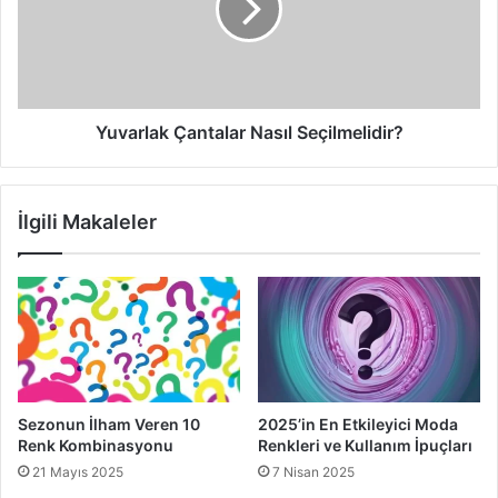
metalik renklerlin ön planda olduğunu görmekteyiz. Bunun
yanı sıra, bu tarz ayakkabılarda topuklu modellerin ön
planda olduğu ve sıklıkla tercih edildiği görülmektedir.
Metalik ayakkabılar
konusunda dikkat etmeniz gereken
Yuvarlak Çantalar Nasıl Seçilmelidir?
noktalara özen gösterirseniz sonuç olumlu olacaktır.
Kullanması biraz cesaret isteyen bu ayakkabılar ile ilgili
katalogları inceleyerek en doğru kararı verebilir ve
İlgili Makaleler
şıklığınıza önemli oranda farklılık katmanız mümkün
olacaktır.
2015 sonbahar modası
metalik ayakkabılar
Sezonun İlham Veren 10
2025’in En Etkileyici Moda
metalik ayakkabılar nasıl seçilmelidir
Renk Kombinasyonu
Renkleri ve Kullanım İpuçları
21 Mayıs 2025
7 Nisan 2025