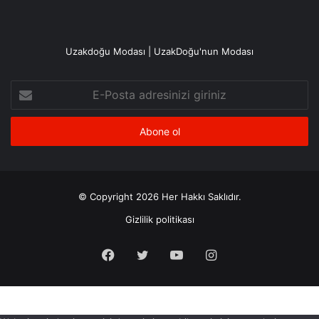
Uzakdoğu Modası | UzakDoğu'nun Modası
E-
Posta
adresinizi
giriniz
© Copyright 2026 Her Hakkı Saklıdır.
Gizlilik politikası
Facebook
X
YouTube
Instagram