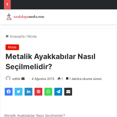
Anasayfa
/
Moda
Moda
Metalik Ayakkabılar Nasıl
Seçilmelidir?
Bir
editör
4 Ağustos 2015
1
1 dakika okuma süresi
e-
posta
göndermek
Metalik Ayakkabılar Nasıl Seçilmelidir?