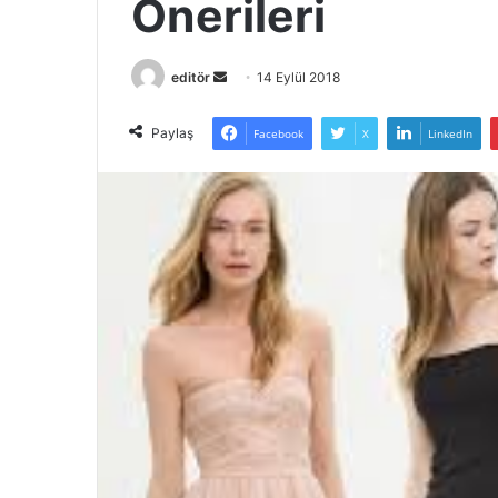
Önerileri
Bir
editör
14 Eylül 2018
e-
posta
Paylaş
Facebook
X
LinkedIn
göndermek