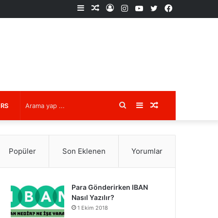
Kenar
Rastgele
Kayıt
Instagram
YouTube
X
Facebook
Bölmesi
Makale
Ol
Arama
Kenar
Rastgele
URS
yap
Bölmesi
Makale
Popüler
Son Eklenen
Yorumlar
...
Para Gönderirken IBAN
Nasıl Yazılır?
1 Ekim 2018