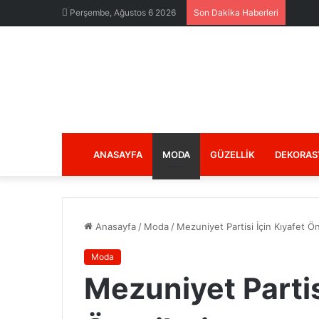
Perşembe, Ağustos 6 2026
Son Dakika Haberleri
ANASAYFA
MODA
GÜZELLIK
DEKORAS
Anasayfa
/
Moda
/
Mezuniyet Partisi İçin Kıyafet Ön
Moda
Mezuniyet Partis