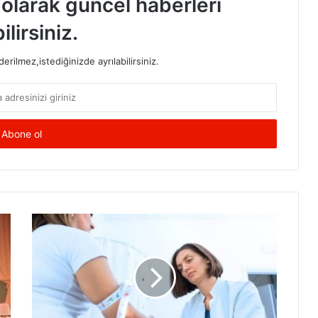
t olarak güncel haberleri
ilirsiniz.
rilmez,istediğinizde ayrılabilirsiniz.
Hamileliği
Engelleyen
9
Neden