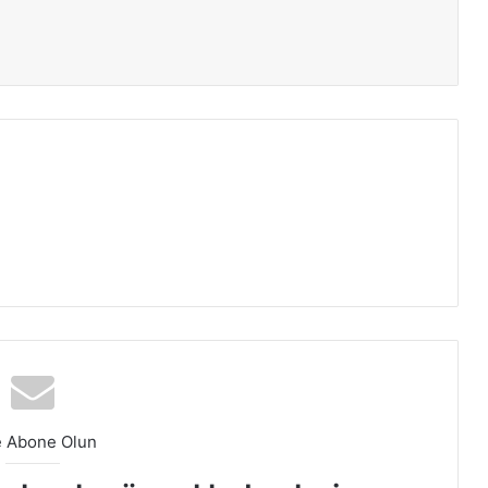
ır
e Abone Olun