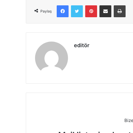
Facebook
X
Pinterest
E-Posta ile paylaş
Yazd
Paylaş
editör
Biz