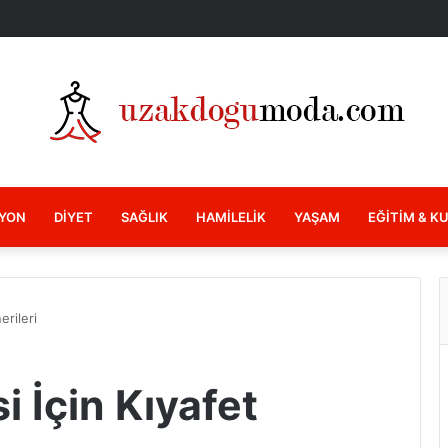
YON
DIYET
SAĞLIK
HAMILELIK
YAŞAM
EĞITIM & K
erileri
i İçin Kıyafet